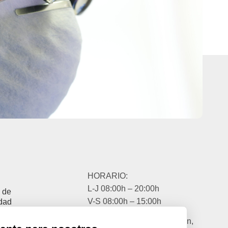
HORARIO:
L-J 08:00h – 20:00h
a de
V-S 08:00h – 15:00h
idad
a Legal
EIBAR:
Travesía Ibarbea s/n,