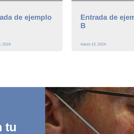
ada de ejemplo
Entrada de eje
B
, 2024
marzo 15, 2024
 tu