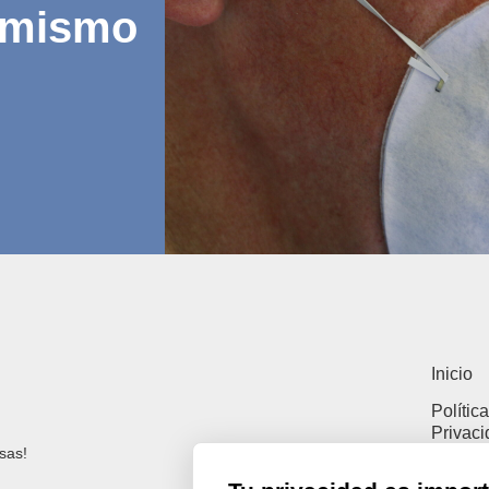
 mismo
Inicio
Polític
Privac
sas!
Polític