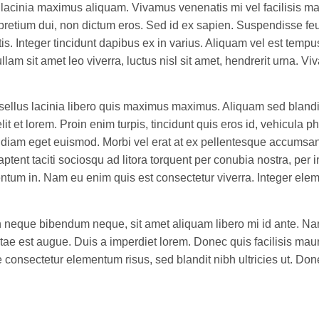
acinia maximus aliquam. Vivamus venenatis mi vel facilisis matt
 pretium dui, non dictum eros. Sed id ex sapien. Suspendisse feugi
tis. Integer tincidunt dapibus ex in varius. Aliquam vel est tempu
llam sit amet leo viverra, luctus nisl sit amet, hendrerit urna. 
lus lacinia libero quis maximus maximus. Aliquam sed blandit j
elit et lorem. Proin enim turpis, tincidunt quis eros id, vehicula p
iam eget euismod. Morbi vel erat at ex pellentesque accumsan. 
 aptent taciti sociosqu ad litora torquent per conubia nostra, pe
um in. Nam eu enim quis est consectetur viverra. Integer eleme
n neque bibendum neque, sit amet aliquam libero mi id ante. Nam 
tae est augue. Duis a imperdiet lorem. Donec quis facilisis mauri
ue consectetur elementum risus, sed blandit nibh ultricies ut. Do