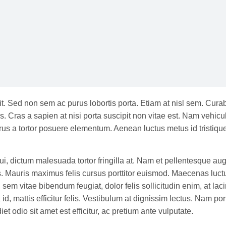
t. Sed non sem ac purus lobortis porta. Etiam at nisl sem. Curabi
. Cras a sapien at nisi porta suscipit non vitae est. Nam vehicula,
s a tortor posuere elementum. Aenean luctus metus id tristique 
dictum malesuada tortor fringilla at. Nam et pellentesque augue,
Mauris maximus felis cursus porttitor euismod. Maecenas luctus 
 sem vitae bibendum feugiat, dolor felis sollicitudin enim, at la
 mattis efficitur felis. Vestibulum at dignissim lectus. Nam portt
diet odio sit amet est efficitur, ac pretium ante vulputate.