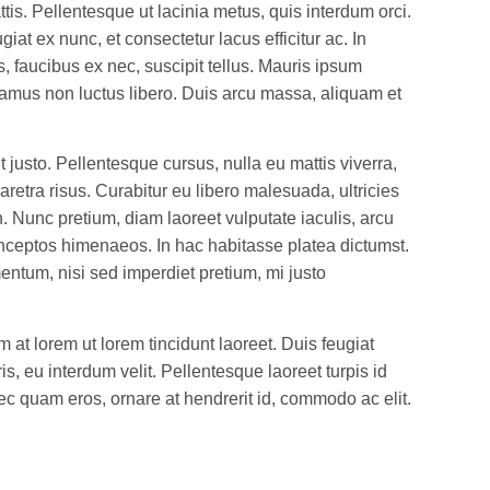
is. Pellentesque ut lacinia metus, quis interdum orci.
at ex nunc, et consectetur lacus efficitur ac. In
s, faucibus ex nec, suscipit tellus. Mauris ipsum
Vivamus non luctus libero. Duis arcu massa, aliquam et
usto. Pellentesque cursus, nulla eu mattis viverra,
haretra risus. Curabitur eu libero malesuada, ultricies
Nunc pretium, diam laoreet vulputate iaculis, arcu
r inceptos himenaeos. In hac habitasse platea dictumst.
ntum, nisi sed imperdiet pretium, mi justo
at lorem ut lorem tincidunt laoreet. Duis feugiat
s, eu interdum velit. Pellentesque laoreet turpis id
nec quam eros, ornare at hendrerit id, commodo ac elit.