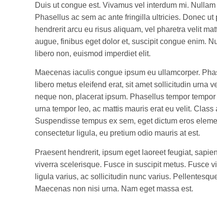
Duis ut congue est. Vivamus vel interdum mi. Nullam l
Phasellus ac sem ac ante fringilla ultricies. Donec ut
hendrerit arcu eu risus aliquam, vel pharetra velit mat
augue, finibus eget dolor et, suscipit congue enim. Nu
libero non, euismod imperdiet elit.
Maecenas iaculis congue ipsum eu ullamcorper. Phasel
libero metus eleifend erat, sit amet sollicitudin urna v
neque non, placerat ipsum. Phasellus tempor tempor d
urna tempor leo, ac mattis mauris erat eu velit. Class
Suspendisse tempus ex sem, eget dictum eros element
consectetur ligula, eu pretium odio mauris at est.
Praesent hendrerit, ipsum eget laoreet feugiat, sapie
viverra scelerisque. Fusce in suscipit metus. Fusce vi
ligula varius, ac sollicitudin nunc varius. Pellentesq
Maecenas non nisi urna. Nam eget massa est.