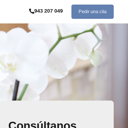
943 207 049
Pedir una cita
Consúltanos