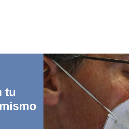
 tu
 mismo