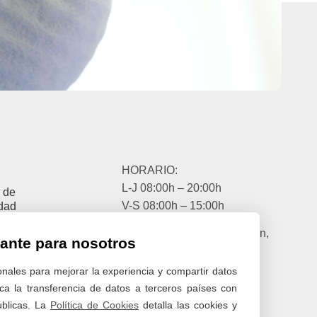
HORARIO:
L-J 08:00h – 20:00h
a de
V-S 08:00h – 15:00h
idad
a Legal
EIBAR:
Travesía Ibarbea s/n,
tante para nosotros
20600,
a de
s
Eibar, Gipuzkoa
onales para mejorar la experiencia y compartir datos
lica la transferencia de datos a terceros países con
BERRIZ:
Geltoki Kalea, 7,
úblicas. La
Política de Cookies
detalla las cookies y
48240 Olakueta, Bizkaia