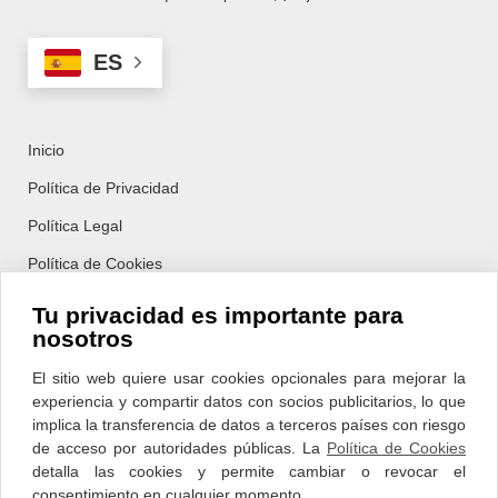
ES
Inicio
Política de Privacidad
Política Legal
Política de Cookies
Tu privacidad es importante para
nosotros
HORARIO:
L-J 08:00h – 20:00h
El sitio web quiere usar cookies opcionales para mejorar la
V-S 08:00h – 15:00h
experiencia y compartir datos con socios publicitarios, lo que
implica la transferencia de datos a terceros países con riesgo
EIBAR:
Travesía Ibarbea s/n, 20600,
de acceso por autoridades públicas. La
Política de Cookies
Eibar, Gipuzkoa
detalla las cookies y permite cambiar o revocar el
BERRIZ:
Geltoki Kalea, 7, 48240 Olakueta, Bizkaia
consentimiento en cualquier momento.