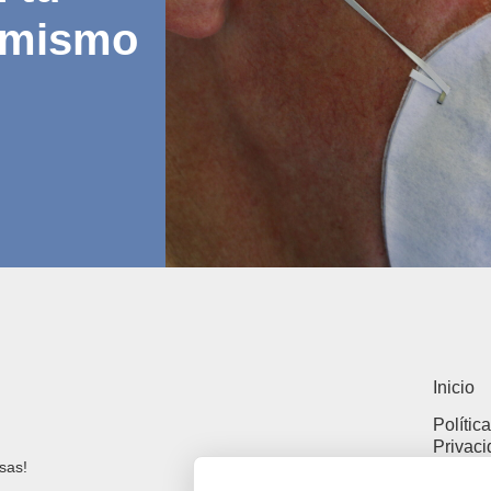
 mismo
Inicio
Polític
Privac
sas!
Polític