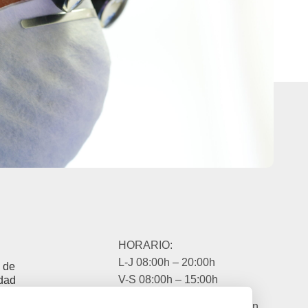
HORARIO:
L-J 08:00h – 20:00h
a de
V-S 08:00h – 15:00h
idad
a Legal
EIBAR:
Travesía Ibarbea s/n,